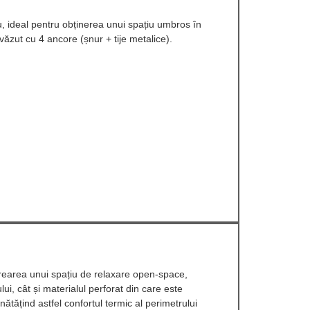
iu, ideal pentru obținerea unui spațiu umbros în
văzut cu 4 ancore (șnur + tije metalice).
rearea unui spațiu de relaxare open-space,
ului, cât și materialul perforat din care este
nătățind astfel confortul termic al perimetrului