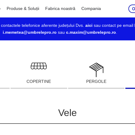
O
e
Produse & Soluții
Fabrica noastră
Compania
ți contactele telefonice aferente județului Dvs.
aici
sau contact pe email 
i.memetea@umbrelepro.ro
sau
c.maxim@umbrelepro.ro
.
COPERTINE
PERGOLE
Vele