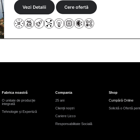
Vezi Detalii
Cere ofertă
Fabrica noastră
Compania
Shop
O unitate de producție
25 ani
Cumpără Online
integrată
Clienții noștri
Solicită o Ofertă pen
Tehnologie și Expertiză
Cariere Licco
Responsabilitate Socială