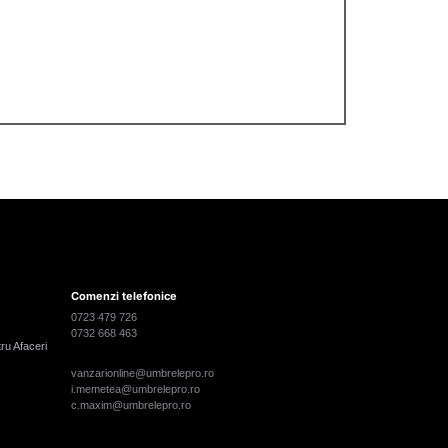
Comenzi telefonice
0723 479 726
0732 668 463
tru Afaceri
vanzarionline@umbrelepro.ro
i.memetea@umbrelepro.ro
c.maxim@umbrelepro.ro