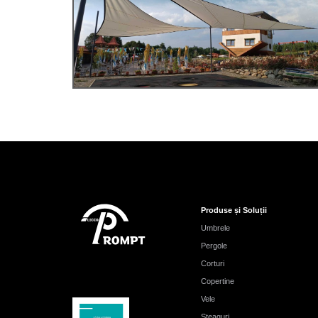
Produse și Soluții
Umbrele
Pergole
Corturi
Copertine
Vele
Steaguri