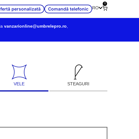
0
RO
fertă personalizată
Comandă telefonic
la
vanzarionline@umbrelepro.ro
,
VELE
STEAGURI