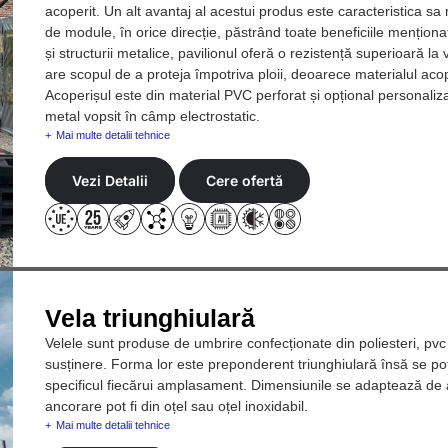
acoperit. Un alt avantaj al acestui produs este caracteristica s
de module, în orice direcție, păstrând toate beneficiile menționa
și structurii metalice, pavilionul oferă o rezistență superioară l
are scopul de a proteja împotriva ploii, deoarece materialul acope
Acoperișul este din material PVC perforat și opțional personaliza
metal vopsit în câmp electrostatic.
Mai multe detalii tehnice
Vezi Detalii
Cere ofertă
Vela triunghiulară
Velele sunt produse de umbrire confecționate din poliesteri, pvc
susținere. Forma lor este preponderent triunghiulară însă se p
specificul fiecărui amplasament. Dimensiunile se adaptează de a
ancorare pot fi din oțel sau oțel inoxidabil.
Mai multe detalii tehnice