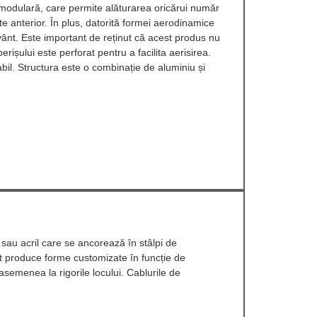
a modulară, care permite alăturarea oricărui număr
te anterior. În plus, datorită formei aerodinamice
a vânt. Este important de reținut că acest produs nu
rișului este perforat pentru a facilita aerisirea.
bil. Structura este o combinație de aluminiu și
 sau acril care se ancorează în stâlpi de
ot produce forme customizate în funcție de
semenea la rigorile locului. Cablurile de