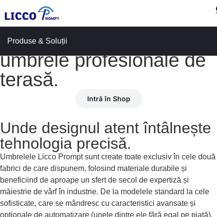
Alege umbrela potrivită
din toată gama de
Produse & Soluții
umbrele profesionale de
terasă.
Intră în Shop
Unde designul atent întâlnește
tehnologia precisă.
Umbrelele Licco Prompt sunt create toate exclusiv în cele două
fabrici de care dispunem, folosind materiale durabile și
beneficiind de aproape un sfert de secol de expertiză și
măiestrie de vârf în industrie. De la modelele standard la cele
sofisticate, care se mândresc cu caracteristici avansate și
opționale de automatizare (unele dintre ele fără egal pe piață),