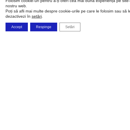
Folosim cookie-uri pentru a-ți oferi cea mai bună experiență pe site-
nostru web.
Poți să afli mai multe despre cookie-urile pe care le folosim sau să l
dezactivezi în
setări
.
Accept
Respinge
Setări
Fabrica
Compania
Shop
Produse și
Comenzi
noastră
Soluții
telefonice
0723 479 726
0732 668 463
vanzarionline@umb
i.memetea@umbrel
c.maxim@umbrele