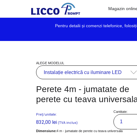
Magazin onlin
Pentru detalii și comenzi telefonice, folosi
ALEGE MODELUL
Perete 4m - jumatate de
perete cu teava universal
Cantitate:
Preț/unitate:
832,00
lei
(TVA inclus)
Dimensiune:
4 m - jumatate de perete cu teava universala