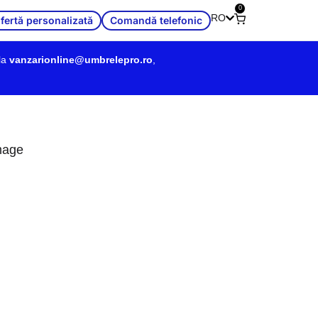
0
RO
fertă personalizată
Comandă telefonic
la
vanzarionline@umbrelepro.ro
,