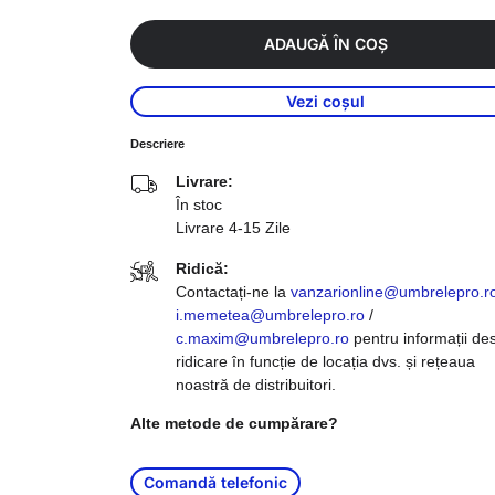
ADAUGĂ ÎN COȘ
Vezi coșul
Descriere
Livrare:
În stoc
Livrare 4-15 Zile
Ridică:
Contactați-ne la
vanzarionline@umbrelepro.r
i.memetea@umbrelepro.ro
/
c.maxim@umbrelepro.ro
pentru informații de
ridicare în funcție de locația dvs. și rețeaua
noastră de distribuitori.
Alte metode de cumpărare?
Comandă telefonic