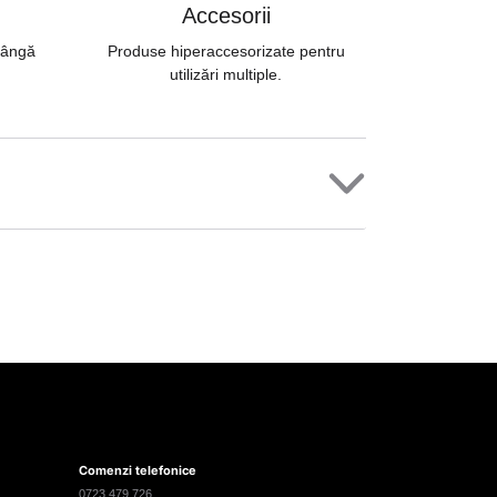
Accesorii
 lângă
Produse hiperaccesorizate pentru
utilizări multiple.
Comenzi telefonice
0723 479 726