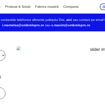
O
e
Produse & Soluții
Fabrica noastră
Compania
ți contactele telefonice aferente județului Dvs.
aici
sau contact pe email 
i.memetea@umbrelepro.ro
sau
c.maxim@umbrelepro.ro
.
a