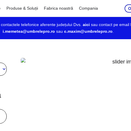
O
e
Produse & Soluții
Fabrica noastră
Compania
ți contactele telefonice aferente județului Dvs.
aici
sau contact pe email 
i.memetea@umbrelepro.ro
sau
c.maxim@umbrelepro.ro
.
ă