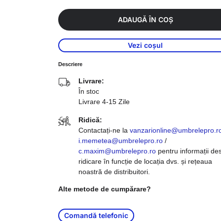
ADAUGĂ ÎN COȘ
Vezi coșul
Descriere
Livrare:
În stoc
Livrare 4-15 Zile
Ridică:
Contactați-ne la
vanzarionline@umbrelepro.r
i.memetea@umbrelepro.ro
/
c.maxim@umbrelepro.ro
pentru informații de
ridicare în funcție de locația dvs. și rețeaua
noastră de distribuitori.
Alte metode de cumpărare?
Comandă telefonic