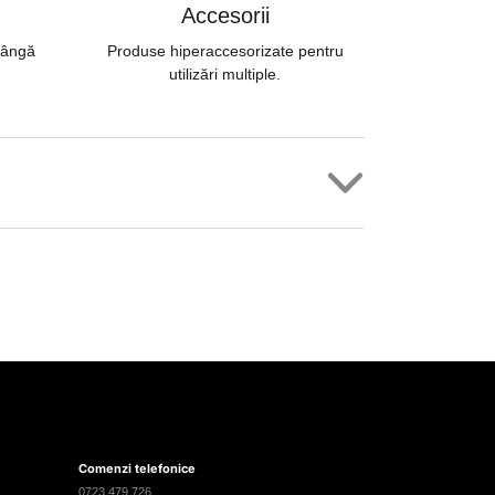
Accesorii
 lângă
Produse hiperaccesorizate pentru
utilizări multiple.
Comenzi telefonice
0723 479 726