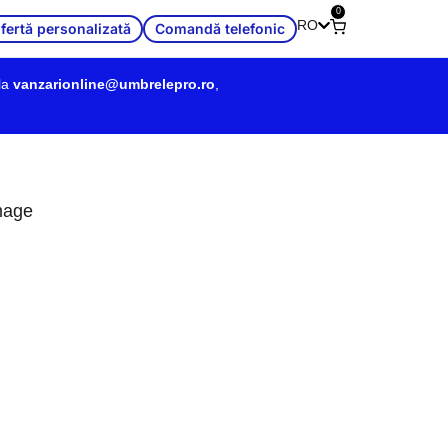
0
RO
fertă personalizată
Comandă telefonic
la
vanzarionline@umbrelepro.ro
,