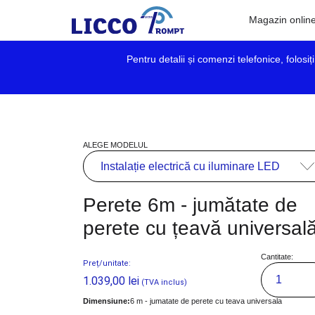
Magazin onlin
Pentru detalii și comenzi telefonice, folosi
ALEGE MODELUL
Perete 6m - jumătate de
perete cu țeavă universal
Cantitate:
Preț/unitate:
1.039,00
lei
(TVA inclus)
Dimensiune:
6 m - jumatate de perete cu teava universala