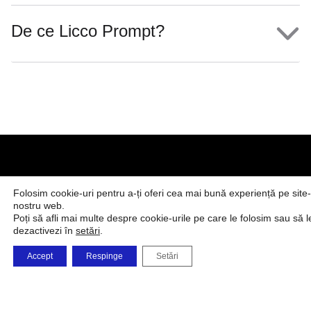
De ce Licco Prompt?
Folosim cookie-uri pentru a-ți oferi cea mai bună experiență pe site-
Fabrica
Compania
Shop
Produse și
nostru web.
Comenzi
noastră
Poți să afli mai multe despre cookie-urile pe care le folosim sau să l
Soluții
dezactivezi în
setări
.
telefonice
0723 479 726
Accept
Respinge
Setări
0732 668 463
vanzarionline@umb