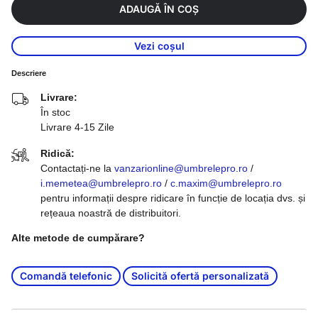
ADAUGĂ ÎN COȘ
Vezi coșul
Descriere
Livrare:
În stoc
Livrare 4-15 Zile
Ridică:
Contactați-ne la
vanzarionline@umbrelepro.ro
/
i.memetea@umbrelepro.ro
/
c.maxim@umbrelepro.ro
pentru informații despre ridicare în funcție de locația dvs. și
rețeaua noastră de distribuitori.
Alte metode de cumpărare?
Comandă telefonic
Solicită ofertă personalizată